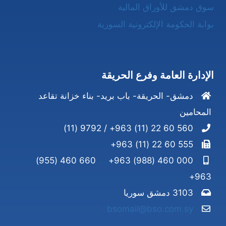
سوق دمشق للأوراق المالية
بوابة الحكومة الإلكترونية السورية
الإدارة العامة وفرع الحريقة
دمشق- الحريقة- باب بريد- بناء خزانة تقاعد
المحامين
560 60 22 (11) 963+ / 9792 (11)
555 60 22 (11) 963+
660 460 (955)
000 460 (988) 963+
963+
3103 دمشق سوريا
bsomail@bso.com.sy