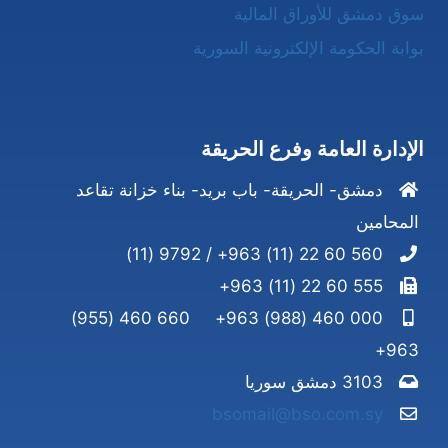
سوق دمشق للأوراق المالية
بوابة الحكومة الإلكترونية السورية
الإدارة العامة وفرع الحريقة
دمشق- الحريقة- باب بريد- بناء خزانة تقاعد
المحامين
560 60 22 (11) 963+ / 9792 (11)
555 60 22 (11) 963+
660 460 (955)
000 460 (988) 963+
963+
3103 دمشق سوريا
bsomail@bso.com.sy