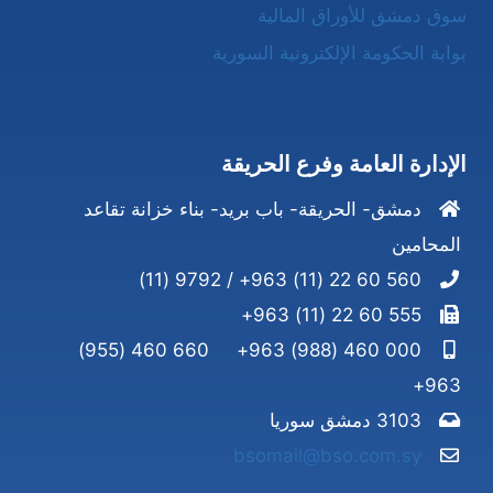
سوق دمشق للأوراق المالية
بوابة الحكومة الإلكترونية السورية
الإدارة العامة وفرع الحريقة
دمشق- الحريقة- باب بريد- بناء خزانة تقاعد
المحامين
560 60 22 (11) 963+ / 9792 (11)
555 60 22 (11) 963+
660 460 (955)
000 460 (988) 963+
963+
3103 دمشق سوريا
bsomail@bso.com.sy