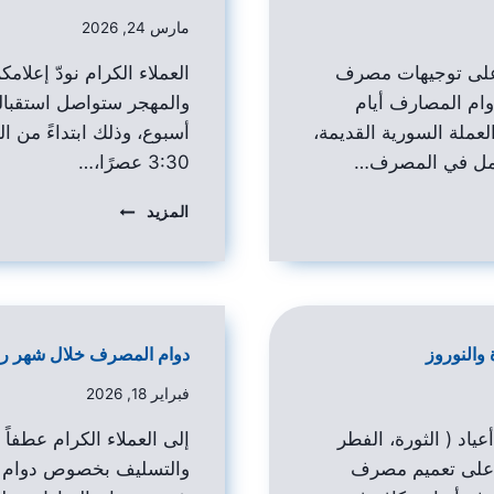
مارس 24, 2026
 على توجيهات مصرف
العملاء الكرام نودّ إعلام
م المصارف أيام
والمهجر ستواصل استقبال
عملة السورية القديمة،
لعمل في المصرف…
3:30 عصرًا،…
المزيد
 والنوروز
دوام المصرف خلال شهر رم
فبراير 18, 2026
عياد ( الثورة، الفطر
إلى العملاء الكرام عطفاً
اءً على تعميم مصرف
والتسليف بخصوص دوام ا