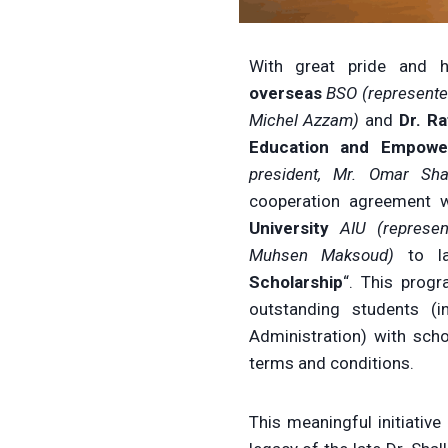
With great pride and 
overseas
BSO (represente
Michel Azzam)
and
Dr. R
Education and Empowe
president, Mr. Omar Shal
cooperation agreement 
University
AIU
(represe
Muhsen Maksoud)
to l
Scholarship
“. This prog
outstanding students (i
Administration) with scho
terms and conditions.
This meaningful initiative