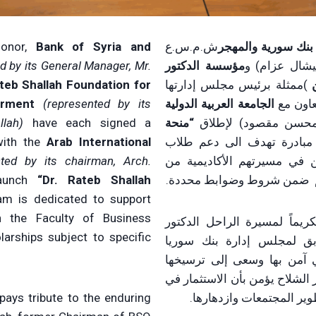
بنك سورية والمهجر
ش.م.س.ع
Bank of Syria and
honor,
ميشال عزام) و
مؤسسة الدكتور
d by its General Manager, Mr.
)ممثلة برئيس مجلس إدارتها
ateb Shallah Foundation for
عاون مع
الجامعة العربية الدولية
(represented by its
rment
 محسن مقصود) لإطلاق
“منحة
have each signed a
lah)
مبادرة تهدف الى دعم طلاب
Arab International
with the
ين في مسيرتهم الأكاديمية من
nted by its chairman, Arch.
م ضمن شروط وضوابط محددة.
“Dr. Rateb Shallah
aunch
ram is dedicated to support
n the Faculty of Business
كريماً لمسيرة الراحل الدكتور
larships subject to specific
بق لمجلس إدارة بنك سوريا
تي آمن بها وسعى إلى ترسيخها
الشلاح يؤمن بأن الاستثمار في
وير المجتمعات وازدهارها.
 pays tribute to the enduring