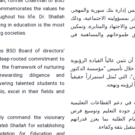
llah, former Chairman of BSO
commemorates the values he
س إدارة بنك سورية والمهجر،
ghout his life. Dr. Shallah
ر بمسؤوليته الاجتماعية، وذلك
ting in education is the most
 والاجتهاد والمثابرة، وتمكين
g societies.
يق طموحاتهم والمساهمة في
es BSO Board of directors’
s deep-rooted commitment to
ن نثمن عالياً القيادة الرؤيوية
in the framework of nurturing
خلال تأسيس “مؤسسة الدكتور
rewarding diligence and
، التي تُمثل استمراراً حقيقياً
ering talented students to
 لرؤيته ونهجه.
ls, excel in their fields and
ي دعم القطاعات التعليمية
زيز جودة التعليم وتوسيع فرص
hly commend the visionary
ام الطلبة بما يعزز قدراتهم
teb Shallah
for establishing
قبل بثقة وكفاءة.
ndation for Education and