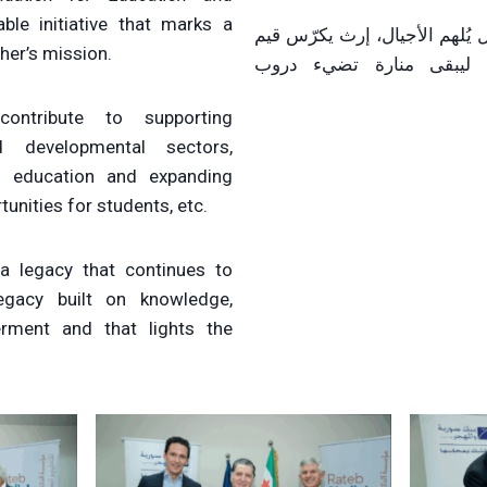
able initiative that marks a
ل يُلهم الأجيال، إرث يكرّس قيم
ther’s mission.
ن ليبقى منارة تضيء دروب
contribute to supporting
d developmental sectors,
f education and expanding
tunities for students, etc.
a legacy that continues to
legacy built on knowledge,
rment and that lights the