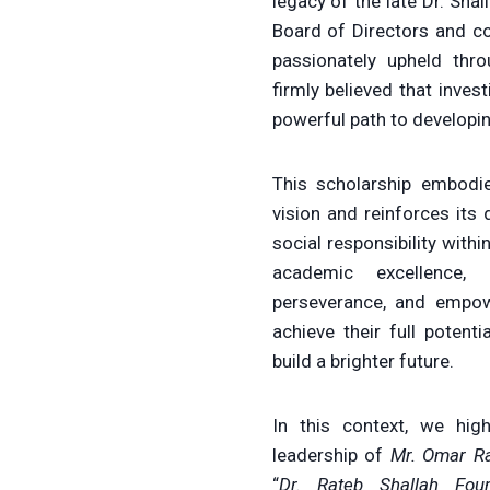
legacy of the late Dr. Sha
Board of Directors and 
passionately upheld throu
firmly believed that inves
powerful path to developin
This scholarship embodi
vision and reinforces it
social responsibility with
academic excellence, 
perseverance, and empow
achieve their full potentia
build a brighter future.
In this context, we hig
leadership of
Mr. Omar Ra
“
Dr. Rateb Shallah Fou