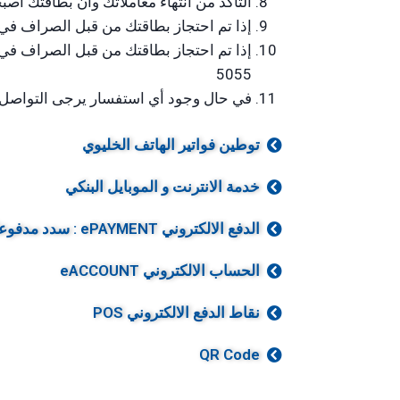
التأكد من انتهاء معاملاتك وأن بطاقتك أص
إذا تم احتجاز بطاقتك من قبل الصراف في 
5055
في حال وجود أي استفسار يرجى التواصل مع ا
توطين فواتير الهاتف الخليوي
خدمة الانترنت و الموبايل البنكي
الدفع الالكتروني ePAYMENT : سدد مدفوعاتك
الحساب الالكتروني eACCOUNT
نقاط الدفع الالكتروني POS
QR Code