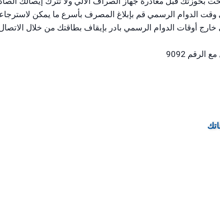
بحت بحوزتك قبل مغادرة جهاز الصراف الآلي ولا تترك إيصالك الصادر
وقت الدوام الرسمي قم بإبلاغ المصرف بأسرع ما يمكن لاسترجاعها 
لرقم 9092